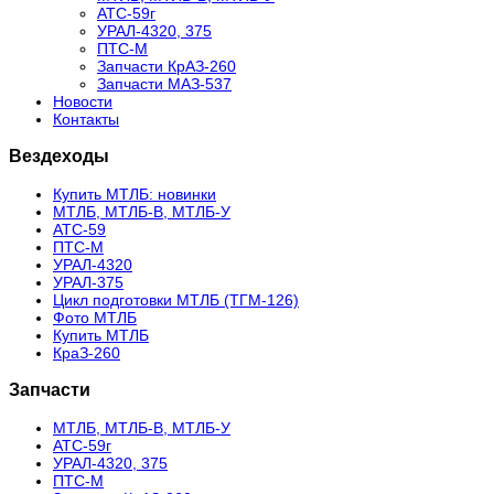
АТС-59г
УРАЛ-4320, 375
ПТС-М
Запчасти КрАЗ-260
Запчасти МАЗ-537
Новости
Контакты
Вездеходы
Купить МТЛБ: новинки
МТЛБ, МТЛБ-В, МТЛБ-У
АТС-59
ПТС-М
УРАЛ-4320
УРАЛ-375
Цикл подготовки МТЛБ (ТГМ-126)
Фото МТЛБ
Купить МТЛБ
КраЗ-260
Запчасти
МТЛБ, МТЛБ-В, МТЛБ-У
АТС-59г
УРАЛ-4320, 375
ПТС-М