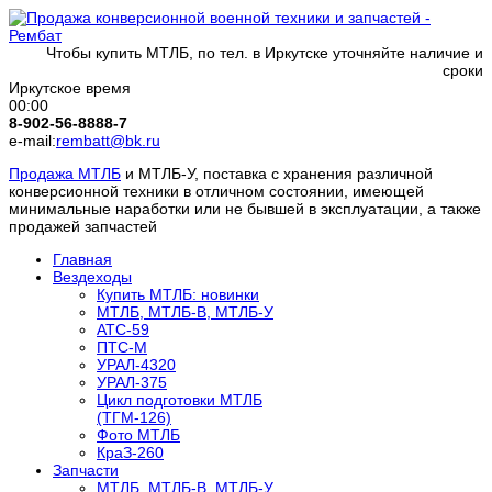
Чтобы купить МТЛБ, по тел. в Иркутске уточняйте наличие и
сроки
Иркутское время
00:00
8-902-56-8888-7
e-mail:
rembatt@bk.ru
Продажа МТЛБ
и МТЛБ-У, поставка с хранения различной
конверсионной техники в отличном состоянии, имеющей
минимальные наработки или не бывшей в эксплуатации, а также
продажей запчастей
Главная
Вездеходы
Купить МТЛБ: новинки
МТЛБ, МТЛБ-В, МТЛБ-У
АТС-59
ПТС-М
УРАЛ-4320
УРАЛ-375
Цикл подготовки МТЛБ
(ТГМ-126)
Фото МТЛБ
КраЗ-260
Запчасти
МТЛБ, МТЛБ-В, МТЛБ-У