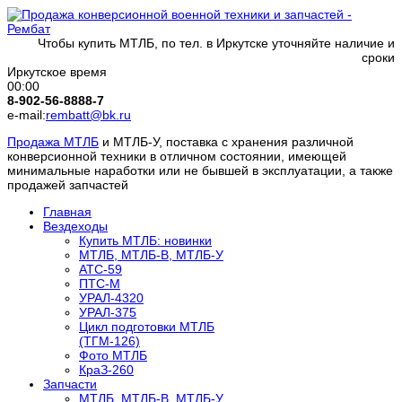
Чтобы купить МТЛБ, по тел. в Иркутске уточняйте наличие и
сроки
Иркутское время
00:00
8-902-56-8888-7
e-mail:
rembatt@bk.ru
Продажа МТЛБ
и МТЛБ-У, поставка с хранения различной
конверсионной техники в отличном состоянии, имеющей
минимальные наработки или не бывшей в эксплуатации, а также
продажей запчастей
Главная
Вездеходы
Купить МТЛБ: новинки
МТЛБ, МТЛБ-В, МТЛБ-У
АТС-59
ПТС-М
УРАЛ-4320
УРАЛ-375
Цикл подготовки МТЛБ
(ТГМ-126)
Фото МТЛБ
КраЗ-260
Запчасти
МТЛБ, МТЛБ-В, МТЛБ-У