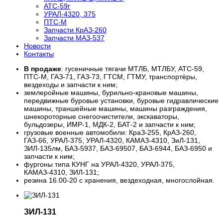
АТС-59г
УРАЛ-4320, 375
ПТС-М
Запчасти КрАЗ-260
Запчасти МАЗ-537
Новости
Контакты
В продаже
: гусеничные тягачи МТЛБ, МТЛБУ, АТС-59,
ПТС-М, ГАЗ-71, ГАЗ-73, ГТСМ, ГТМУ, транспортёры,
вездеходы и запчасти к ним;
землеройные машины, бурильно-крановые машины,
передвижные буровые установки, буровые гидравлические
машины, траншейные машины, машины разграждения,
шнекороторные снегоочистители, экскаваторы,
бульдозеры, ИМР-1, МДК-2, БАТ-2 и запчасти к ним;
грузовые военные автомобили: КраЗ-255, КрАЗ-260,
ГАЗ-66, УРАЛ-375, УРАЛ-4320, КАМАЗ-4310, ЗиЛ-131,
ЗИЛ-135лм, БАЗ-5937, БАЗ-69507, БАЗ-6944, БАЗ-6950 и
запчасти к ним;
фургоны типа КУНГ на УРАЛ-4320, УРАЛ-375,
КАМАЗ-4310, ЗИЛ-131;
резина 16.00-20 с хранения, вездеходная, многослойная.
ЗИЛ-131