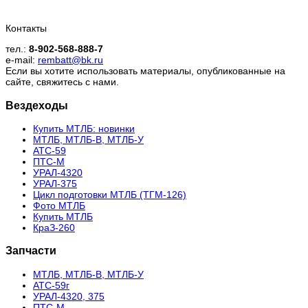
Контакты
тел.:
8-902-568-888-7
e-mail:
rembatt@bk.ru
Если вы хотите использовать материалы, опубликованные на
сайте, свяжитесь с нами.
Вездеходы
Купить МТЛБ: новинки
МТЛБ, МТЛБ-В, МТЛБ-У
АТС-59
ПТС-М
УРАЛ-4320
УРАЛ-375
Цикл подготовки МТЛБ (ТГМ-126)
Фото МТЛБ
Купить МТЛБ
КраЗ-260
Запчасти
МТЛБ, МТЛБ-В, МТЛБ-У
АТС-59г
УРАЛ-4320, 375
ПТС-М