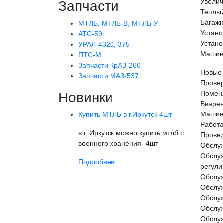
Увелич
Запчасти
Теплый
Багажн
МТЛБ, МТЛБ-В, МТЛБ-У
Устано
АТС-59г
Устано
УРАЛ-4320, 375
Машина
ПТС-М
Запчасти КрАЗ-260
Новые 
Запчасти МАЗ-537
Провер
Поменя
Новинки
Вварен
Машина
Купить МТЛБ в г.Иркутск 4шт
Работа
в г. Иркутск можно купить мтлб с
Провед
военного хранения- 4шт
Обслуж
Обслуж
Подробнее
регули
Обслуж
Обслуж
Обслуж
Обслуж
Обслуж