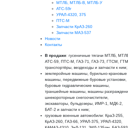
МТЛБ, МТЛБ-В, МТЛБ-У
АТС-59г
УРАЛ-4320, 375
ПТС-М
Запчасти КрАЗ-260
Запчасти МАЗ-537
Новости
Контакты
В продаже
: гусеничные тягачи МТЛБ, МТЛ
АТС-59, ПТС-М, ГАЗ-71, ГАЗ-73, ГТСМ, ГТМ
транспортёры, вездеходы и запчасти к ним;
землеройные машины, бурильно-крановые
машины, передвижные буровые установки,
буровые гидравлические машины,
траншейные машины, машины разграждени
шнекороторные снегоочистители,
экскаваторы, бульдозеры, ИМР-1, МДК-2,
БАТ-2 и запчасти к ним;
грузовые военные автомобили: КраЗ-255,
КрАЗ-260, ГАЗ-66, УРАЛ-375, УРАЛ-4320,
КАМАЗ-4310, ЗиЛ-131, ЗИЛ-135лм, БАЗ-593