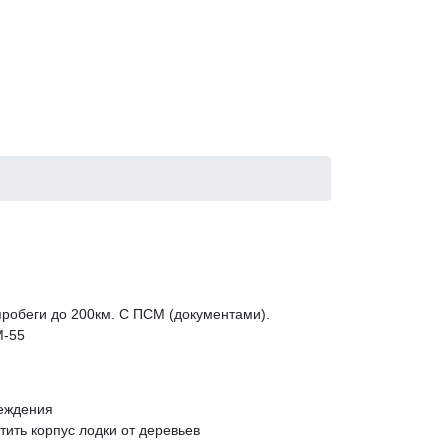
 пробеги до 200км. С ПСМ (документами).
М-55
реждения
ить корпус лодки от деревьев