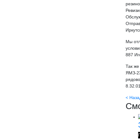
резино
Ревизи
Обслуж
Отправ
Иркутс
Мы отл
услови
887 Иг
Так же
ЯМЗ-23
рядово
8.32.0
< Наза
Смо