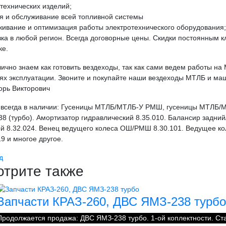
технических изделий;
я и обслуживание всей топливной системы
ивание и оптимизация работы электротехнического оборудования;
ка в любой регион. Всегда договорные цены. Скидки постоянным к
ке.
ично знаем как готовить вездеходы, так как сами ведем работы на
ях эксплуатации. Звоните и покупайте наши вездеходы МТЛБ и маши
орь Викторович
 всегда в наличии: Гусеницы МТЛБ/МТЛБ-У РМШ, гусеницы МТЛБ/М
8 (турбо). Амортизатор гидравлический 8.35.010. Балансир задний
й 8.32.024. Венец ведущего колеса ОШ/РМШ 8.30.101. Ведущее ко
19 и многое другое.
д
трите также
Запчасти КРАЗ-260, ДВС ЯМЗ-238 турбо
Продолжается продажа: ДВС ЯМЗ-238 турбо. 1-ой коплектности. Ст