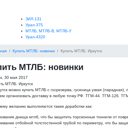
ЗИЛ-131
Урал-375
МТЛБ, МТЛБ-В, МТЛБ-У
Урал-4320
вная
Купить МТЛБ: новинки
Купить МТЛБ. Иркутск
пить МТЛБ: новинки
к, 30 мая 2017
ркутск можно купить МТЛБ с госрезерва, гусеница узкая (парадная),
м организовать доставку в любую точку РФ. ТГМ-44. ТГМ-126. ТГ
ему желанию выполняются такие доработки как:
ование днища мтлб, что бы защитить торсионные тоннели от пов
ивание отбойной толстостенной трубой по периметру, что бы защит