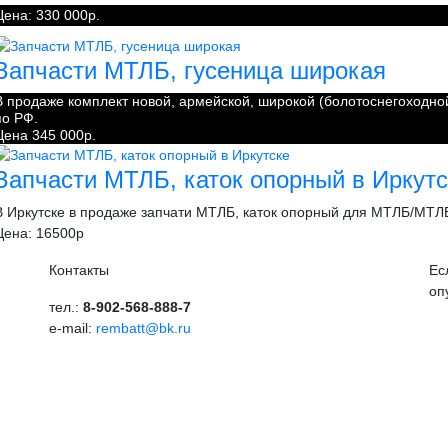
Цена: 330 000р.
Запчасти МТЛБ, гусеница широкая
В продаже комплект новой, армейской, широкой (болотоснегоходной
по РФ.
Цена 345 000р.
Запчасти МТЛБ, каток опорный в Иркутс
В Иркутске в продаже запчати МТЛБ, каток опорный для МТЛБ/МТЛБ
Цена: 16500р
Контакты
Ес
оп
тел.:
8-902-568-888-7
e-mail:
rembatt@bk.ru