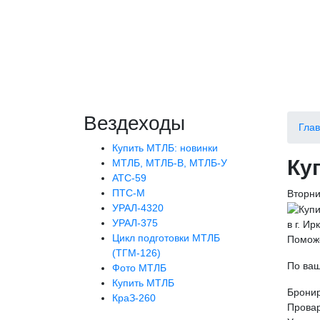
Вездеходы
Гла
Купить МТЛБ: новинки
Ку
МТЛБ, МТЛБ-В, МТЛБ-У
АТС-59
ПТС-М
Вторни
УРАЛ-4320
УРАЛ-375
в г. И
Цикл подготовки МТЛБ
Поможе
(ТГМ-126)
По ваш
Фото МТЛБ
Купить МТЛБ
Бронир
КраЗ-260
Провар