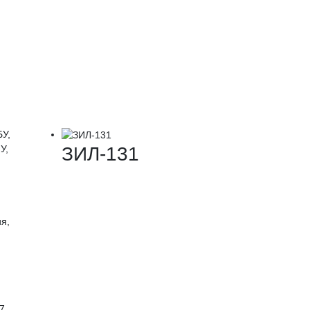
БУ,
ЗИЛ-131
У,
я,
7,