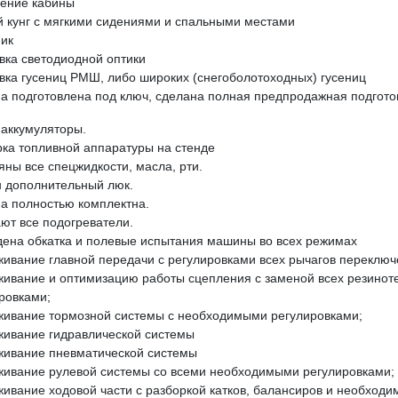
ение кабины
 кунг с мягкими сидениями и спальными местами
ик
вка светодиодной оптики
вка гусениц РМШ, либо широких (снегоболотоходных) гусениц
 подготовлена под ключ, сделана полная предпродажная подгото
аккумуляторы.
ка топливной аппаратуры на стенде
ны все спецжидкости, масла, рти.
 дополнительный люк.
 полностью комплектна.
ют все подогреватели.
ена обкатка и полевые испытания машины во всех режимах
ивание главной передачи с регулировками всех рычагов переключе
ивание и оптимизацию работы сцепления с заменой всех резинот
ровками;
ивание тормозной системы с необходимыми регулировками;
ивание гидравлической системы
ивание пневматической системы
ивание рулевой системы со всеми необходимыми регулировками;
ивание ходовой части с разборкой катков, балансиров и необходи